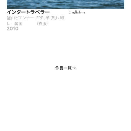
インタートラベラー
English
釜山ビエンナー
FRP、革（靴）、綿
レ 韓国
（衣服）
2010
作品一覧