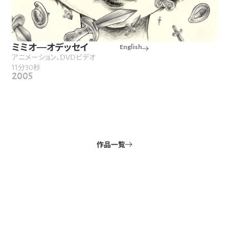
ミミオ—オデッセイ
English
アニメーション、DVDビデオ
11分30秒
2005
作品一覧