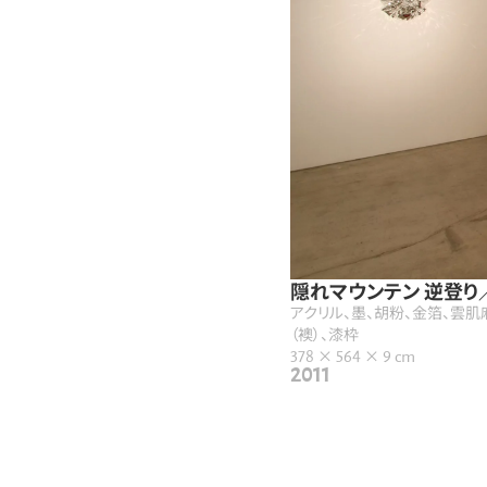
隠れマウンテン 逆登り
アクリル、墨、胡粉、金箔、雲肌
（襖）、漆枠
378 × 564 × 9 cm
2011