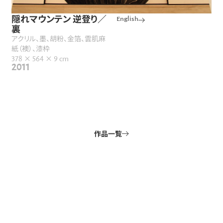
隠れマウンテン 逆登り／
English
裏
アクリル、墨、胡粉、金箔、雲肌麻
紙（襖）、漆枠
378 × 564 × 9 cm
2011
作品一覧